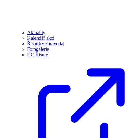
Aktuality
Kalendář akcí
Řisutský zpravodaj
Fotogalerie
HC Řisuty