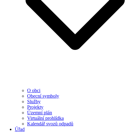
O obci
Obecní symboly
Služby
Projekty
Územní plán
Virtuální prohlídka
Kalendář svozů odpadů
Úřad