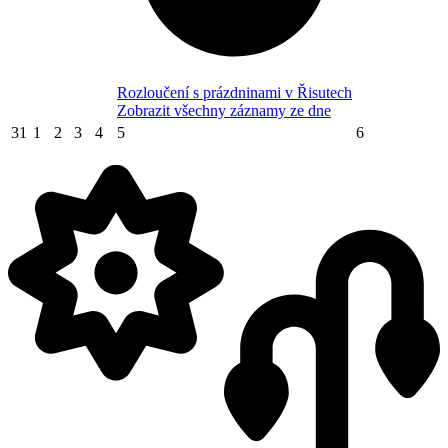
Rozloučení s prázdninami v Řisutech
Zobrazit všechny záznamy ze dne
31
1
2
3
4
5
6