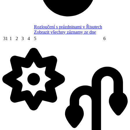
Rozloučení s prázdninami v Řisutech
Zobrazit všechny záznamy ze dne
31
1
2
3
4
5
6