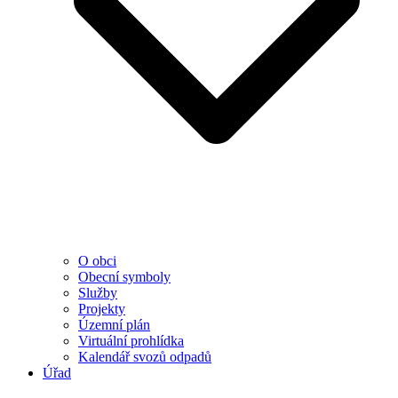
O obci
Obecní symboly
Služby
Projekty
Územní plán
Virtuální prohlídka
Kalendář svozů odpadů
Úřad