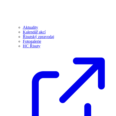
Aktuality
Kalendář akcí
Řisutský zpravodaj
Fotogalerie
HC Řisuty