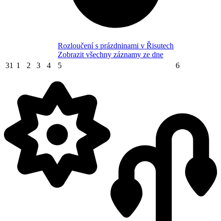
Rozloučení s prázdninami v Řisutech
Zobrazit všechny záznamy ze dne
31
1
2
3
4
5
6