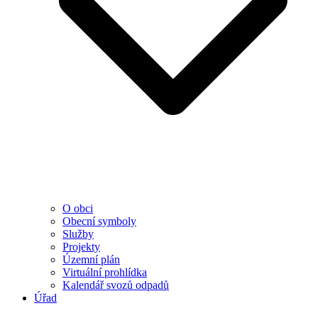
O obci
Obecní symboly
Služby
Projekty
Územní plán
Virtuální prohlídka
Kalendář svozů odpadů
Úřad