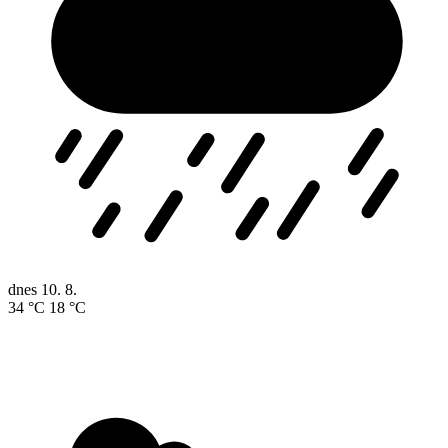
dnes
10. 8.
34 °C
18 °C