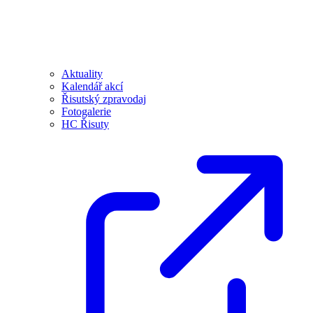
Aktuality
Kalendář akcí
Řisutský zpravodaj
Fotogalerie
HC Řisuty