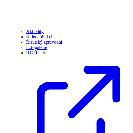
Aktuality
Kalendář akcí
Řisutský zpravodaj
Fotogalerie
HC Řisuty