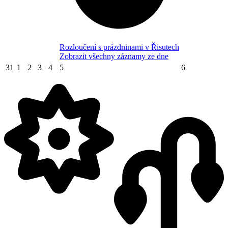
Rozloučení s prázdninami v Řisutech
Zobrazit všechny záznamy ze dne
31
1
2
3
4
5
6