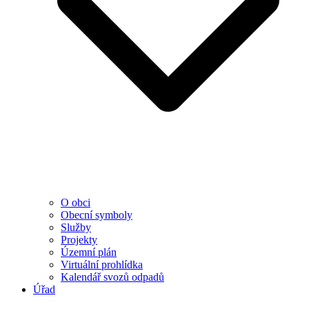
O obci
Obecní symboly
Služby
Projekty
Územní plán
Virtuální prohlídka
Kalendář svozů odpadů
Úřad