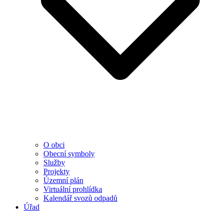
O obci
Obecní symboly
Služby
Projekty
Územní plán
Virtuální prohlídka
Kalendář svozů odpadů
Úřad