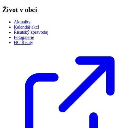
Život v obci
Aktuality
Kalendář akcí
Řisutský zpravodaj
Fotogalerie
HC Řisuty