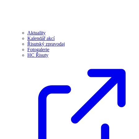
Aktuality
Kalendář akcí
Řisutský zpravodaj
Fotogalerie
HC Řisuty