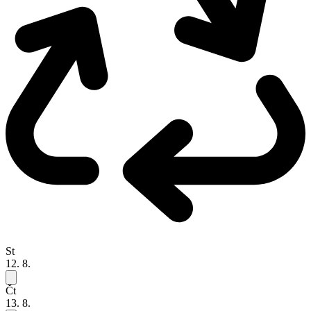
St
12. 8.
Čt
13. 8.