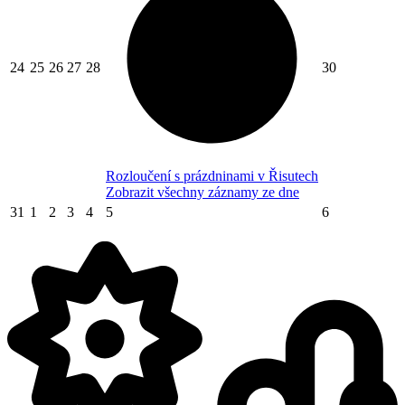
24
25
26
27
28
30
Rozloučení s prázdninami v Řisutech
Zobrazit všechny záznamy ze dne
31
1
2
3
4
5
6