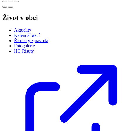
Život v obci
Aktuality
Kalendář akcí
Řisutský zpravodaj
Fotogalerie
HC Řisuty