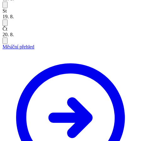
St
19. 8.
Čt
20. 8.
Měsíční přehled