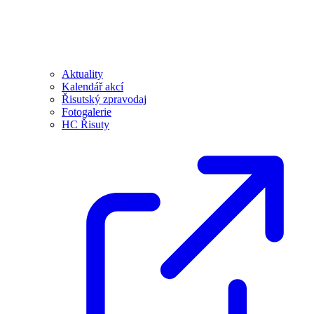
Aktuality
Kalendář akcí
Řisutský zpravodaj
Fotogalerie
HC Řisuty