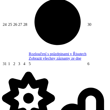
24
25
26
27
28
30
Rozloučení s prázdninami v Řisutech
Zobrazit všechny záznamy ze dne
31
1
2
3
4
5
6