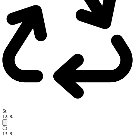
St
12. 8.
Čt
13. 8.