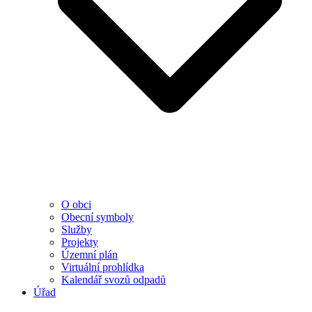
O obci
Obecní symboly
Služby
Projekty
Územní plán
Virtuální prohlídka
Kalendář svozů odpadů
Úřad