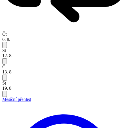
Čt
6. 8.
St
12. 8.
Čt
13. 8.
St
19. 8.
Měsíční přehled