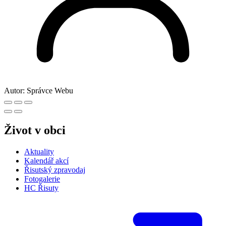
Autor:
Správce Webu
Život v obci
Aktuality
Kalendář akcí
Řisutský zpravodaj
Fotogalerie
HC Řisuty