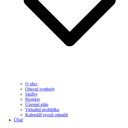
O obci
Obecní symboly
Služby
Projekty
Územní plán
Virtuální prohlídka
Kalendář svozů odpadů
Úřad