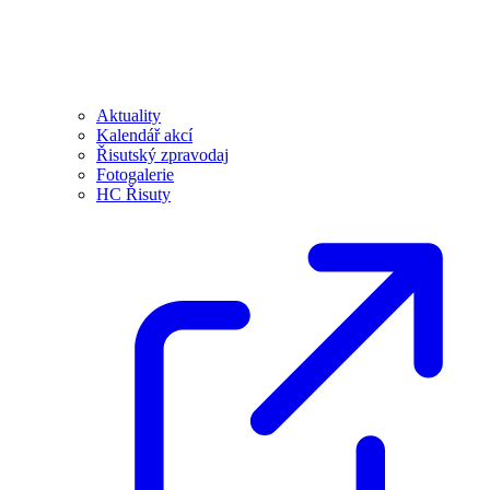
Aktuality
Kalendář akcí
Řisutský zpravodaj
Fotogalerie
HC Řisuty