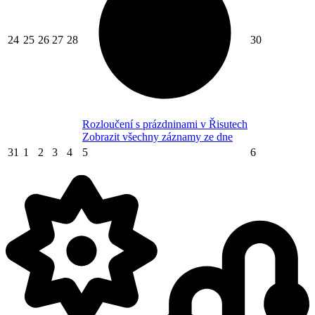
24
25
26
27
28
30
Rozloučení s prázdninami v Řisutech
Zobrazit všechny záznamy ze dne
31
1
2
3
4
5
6