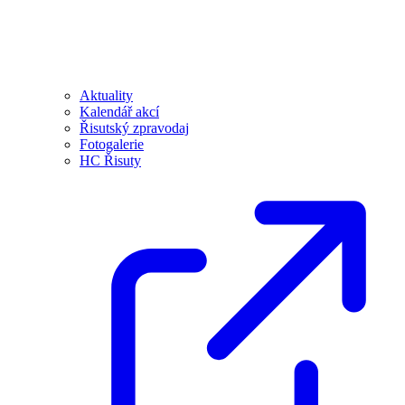
Aktuality
Kalendář akcí
Řisutský zpravodaj
Fotogalerie
HC Řisuty