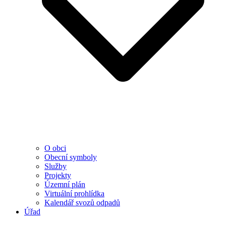
O obci
Obecní symboly
Služby
Projekty
Územní plán
Virtuální prohlídka
Kalendář svozů odpadů
Úřad