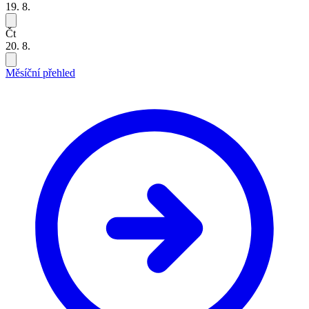
19. 8.
Čt
20. 8.
Měsíční přehled