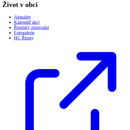
Život v obci
Aktuality
Kalendář akcí
Řisutský zpravodaj
Fotogalerie
HC Řisuty