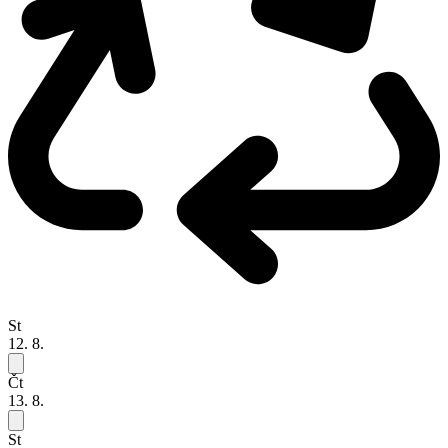
St
12. 8.
Čt
13. 8.
St